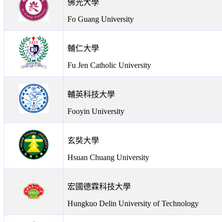
佛光大學
Fo Guang University
輔仁大學
Fu Jen Catholic University
輔英科技大學
Fooyin University
玄奘大學
Hsuan Chuang University
宏國德霖科技大學
Hungkuo Delin University of Technology