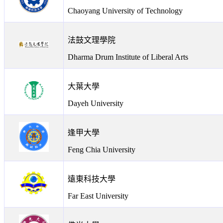
Chaoyang University of Technology
法鼓文理學院
Dharma Drum Institute of Liberal Arts
大葉大學
Dayeh University
逢甲大學
Feng Chia University
遠東科技大學
Far East University