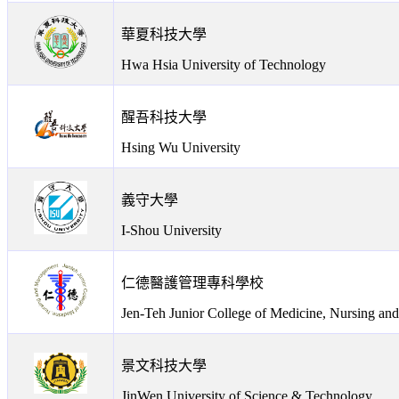
華夏科技大學
Hwa Hsia University of Technology
醒吾科技大學
Hsing Wu University
義守大學
I-Shou University
仁德醫護管理專科學校
Jen-Teh Junior College of Medicine, Nursing a
景文科技大學
JinWen University of Science & Technology